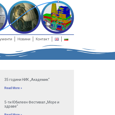
ументи
Новини
Контакт
35 години НИК „Академик“
Read More »
5-ти Юбилеен Фестивал „Mоре и
здраве“
Read More »