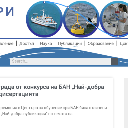
РИ
вление
Достъп
Наука
Публикации
Образование
Док
рада от конкурса на БАН „Най-добра
 дисертацията
еремония в Центъра за обучение при БАН бяха отличени
 „Най-добра публикация“ по темата на